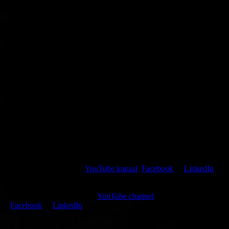
With this site we hope to reach many people who will like our
creativity. And that the words, music and pictures, which you
can read, hear of see, will encourage you, lift you up, and touch
you.
If that is so, then please tell others about: www.VIP4ever.nl
Hope to meet you once,
Wiebe Glastra
Kijk, like en volg mijn
YouTube kanaal
,
Facebook
of
LinkedIn
of deel de huidige pagina met jouw netwerk via een van de hier
getoonde sociale media.
Watch, like and follow my
YouTube channel
,
Facebook
or
LinkedIn
or share the present page with your social media networks.