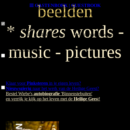
Cookie-instellingen
beelden
GASTENBOEK | GUESTBOOK
Deze website maakt gebruik van cookies om bezoekers een optimale
gebruikerservaring te bieden. Bepaalde inhoud van derden wordt
alleen weergegeven als "Inhoud van derden" is ingeschakeld.
*
shares
words -
Technisch noodzakelijk
Deze cookies zijn noodzakelijk voor de werking van de website,
bijvoorbeeld om deze te beschermen tegen aanvallen van hackers en
music - pictures
om te zorgen voor een uniforme uitstraling van de site, aangepast op de
vraag van bezoekers.
Analytisch
Deze cookies worden gebruikt om de gebruikerservaring verder te
optimaliseren. Dit omvat statistieken die door derden websitebeheerder
worden verstrekt en de weergave van gepersonaliseerde advertenties
door het volgen van de gebruikersactiviteit op verschillende websites.
Klaar voor
Pinksteren
in je eigen leven?
Nieuwsgierig
naar het werk van de Heilige Geest?
Inhoud van derden
Bestel Wiebe's
autobiografie
'Binnenstebuiten'
Deze website kan inhoud of functies aanbieden die door derden op
en verrijk je kijk op het leven met de
Heilige Gees
t!
eigen verantwoordelijkheid wordt geleverd. Deze derden kunnen hun
eigen cookies plaatsen, bijvoorbeeld om de activiteit van de gebruiker
te volgen of om hun aanbiedingen te personaliseren en te
optimaliseren.
Weigeren
Accepteer alle