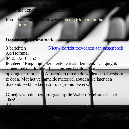
To write a new message in the Guestbook, you click on the link
above the uppermost message, here underneath.
If you have
questions
however,
then click here for the
contactform.
Gastenboek | Guestbook
3 berichten
Nieuw bericht toevoegen aan gastenboek
Ad Hommel
04-03-22
01:25:55
Ik citeer: "Enige tijd later – enkele maanden denk ik – ging ik
samen met een fotograaf, een ex-verslaafde van ons
opvangcentrum, naar Amsterdam om op de wallen een fotoshoot
te doen. Met het verzamelde materiaal zouden we later een
diaklankbeeld maken voor ons promotiewerk."
Groetjes van de toen fotograaf op de Wallen. Veel succes met
alles!
Ad
Matthias van der Weide
11-11-21
20:32:18
Nou Wiebe we zijn reuze benieuwd...
We wensen je goede verkoopcijfers toe...