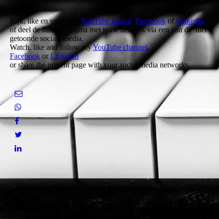
Kijk, like en volg mijn
YouTube kanaal
,
Facebook
of
LinkedIn
of deel de huidige pagina met jouw netwerk via een van de hier
getoonde sociale media.
Watch, like and follow my
YouTube channel
,
Facebook
or
LinkedIn
or share the present page with your social media networks.