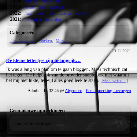
2024:
|
|
februari
maart
juni
2023:
|
|
januari
juni
augustus
2022:
|
|
|
|
maart
mei
juli
augustus
oktober
2021:
|
november
december
Categorieën
alle
Algemeen
Boeken
Muziek
29.11.2021
De kleine lettertjes zijn belangrijk…
Ik was allang van plan om te gaan bloggen. Maar technisch zat
het tegen. De helpdesk van de provider snapte ook niet waarom
het mij niet lukte, terwijl alles goed leek te staan.
[Meer weten…]
Admin - 15:32:46 @
Algemeen
|
Een opmerking toevoegen
Geen nieuwe opmerkingen
Geen opmerkingen