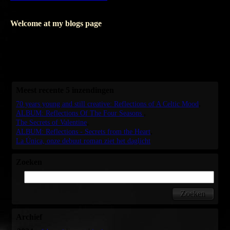
Opslaan
Welcome at my blogs page
Where I write about my books, I'll only write in Dutch.
But as soon as I'm writing about my music, I'll love to blog in
English as well.
I hope seeing you soon, again.
Meest recente 5 inzendingen
70 years young and still creative: Reflections of A Celtic Mood
ALBUM: Reflections Of The Four Seasons
The Secrets of Valentine
ALBUM: Reflections - Secrets from the Heart
La Única, onze debuut roman ziet het daglicht
Zoeken
Archief