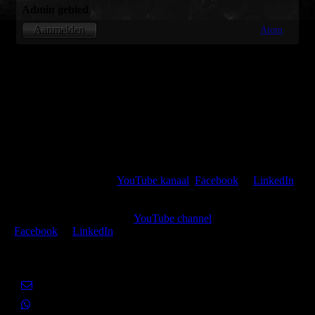
Admin gebied
Atom
Aanmelden
Kijk, like en volg mijn
YouTube kanaal
,
Facebook
of
LinkedIn
of deel de huidige pagina met jouw netwerk via een van de hier
getoonde sociale media.
Watch, like and follow my
YouTube channel
,
Facebook
or
LinkedIn
or share the present page with your social media networks.