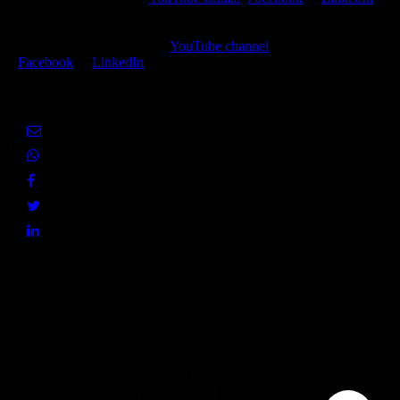
of deel de huidige pagina met jouw netwerk via een van de hier
getoonde sociale media.
Watch, like and follow my
YouTube channel
,
Facebook
or
LinkedIn
or share the present page with your social media networks.