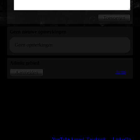
Geen nieuwe opmerkingen
Geen opmerkingen
Admin gebied
Atom
Aanmelden
Kijk, like en volg mijn
YouTube kanaal
,
Facebook
of
LinkedIn