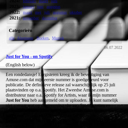
2024:
|
|
februari
maart
juni
2023:
|
|
januari
juni
augustus
2022:
|
|
|
|
maart
mei
juli
augustus
oktober
2021:
|
november
december
Categorieën
alle
Algemeen
Boeken
Muziek
06.07.2022
Just for You - on Spotify
(English below)
Een rondedansje! Eergisteren kreeg ik de bevestiging van
Amuse.com dat mijn eerste nummer is goedgekeurd voor
publicatie. De definitieve release zal waarschijnlijk op 25 juli
plaatsvinden op o.a. Spotify. Het Zweedse Amuse.com is
distributeur naar o.a. Spotify for Artists, waar ik mijn nummer
Just for You
heb aangemeld om te uploaden. Je kunt namelijk
niet zomaar wat op de streaming site van Spotify zetten en
gevonden worden. Daar heb je dus Spotify for Artists voor
nodig en een club als Amuse. Amuse heeft strenge eisen aan de
kwaliteit van de cover en de muziek, maar daar heb ik nu dus
aan voldaan.