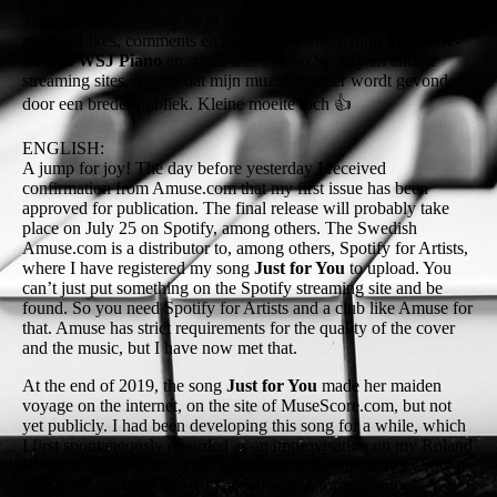
Tot slot nog een vraag, of jij mij ook blij wilt maken met jouw
reactie.
Likes, comments en abonnementen op mijn
YouTube-
kanaal WSJ Piano
en straks dus ook op Spotify en andere
streaming sites, maken dat mijn muziek sneller wordt gevonden
door een breder publiek. Kleine moeite toch 👍
ENGLISH:
A jump for joy! The day before yesterday I received
confirmation from Amuse.com that my first issue has been
approved for publication. The final release will probably take
place on July 25 on Spotify, among others. The Swedish
Amuse.com is a distributor to, among others, Spotify for Artists,
where I have registered my song
Just for You
to upload. You
can’t just put something on the Spotify streaming site and be
found. So you need Spotify for Artists and a club like Amuse for
that. Amuse has strict requirements for the quality of the cover
and the music, but I have now met that.
At the end of 2019, the song
Just for You
made her maiden
voyage on the internet, on the site of MuseScore.com, but not
yet publicly. I had been developing this song for a while, which
I first spontaneously recorded as an improvisation on my Roland
FP-90 and later wrote it out as a composition. Initially I wrote it
for piano, but later also with added voices for two solo