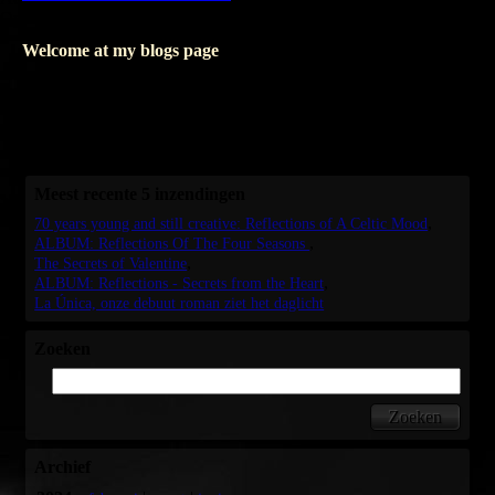
Opslaan
Welcome at my blogs page
Where I write about my books, I'll only write in Dutch.
But as soon as I'm writing about my music, I'll love to blog in
English as well.
I hope seeing you soon, again.
Meest recente 5 inzendingen
70 years young and still creative: Reflections of A Celtic Mood
ALBUM: Reflections Of The Four Seasons
The Secrets of Valentine
ALBUM: Reflections - Secrets from the Heart
La Única, onze debuut roman ziet het daglicht
Zoeken
Archief