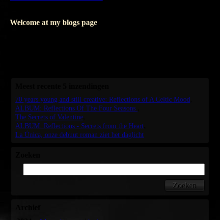
Opslaan
Welcome at my blogs page
Where I write about my books, I'll only write in Dutch.
But as soon as I'm writing about my music, I'll love to blog in
English as well.
I hope seeing you soon, again.
Meest recente 5 inzendingen
70 years young and still creative: Reflections of A Celtic Mood
ALBUM: Reflections Of The Four Seasons
The Secrets of Valentine
ALBUM: Reflections - Secrets from the Heart
La Única, onze debuut roman ziet het daglicht
Zoeken
Archief