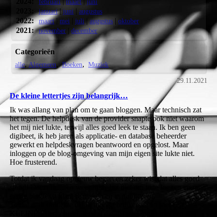
2024:
|
|
februari
maart
juni
2023:
|
|
januari
juni
augustus
2022:
|
|
|
|
maart
mei
juli
augustus
oktober
2021:
|
november
december
Categorieën
alle
Algemeen
Boeken
Muziek
29.11.2021
De kleine lettertjes zijn belangrijk…
Ik was allang van plan om te gaan bloggen. Maar technisch zat
het tegen. De helpdesk van de provider snapte ook niet waarom
het mij niet lukte, terwijl alles goed leek te staan. Ik ben geen
digibeet, ik heb jaren als applicatie- en database beheerder
gewerkt en helpdeskvragen beantwoord en opgelost. Maar
inloggen op de blog-omgeving van mijn eigen site lukte niet.
Hoe frusterend.
Totdat ik vandaag opnieuw begon en zeker wist dat alles goed
stond! Dacht ik… en weer lukte het niet om in te loggen en mijn
eerste blogtekst klaar te maken en te publiceren.
Totdat… ik ontdekte dat ik mijn gebruikersnaam met een
KLEINE letter schreef, terwijl die in instellingen met een