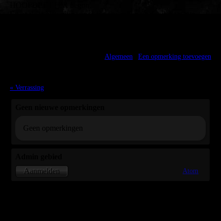
HOOFDLETTER begon.
En zoals je ziet: mijn eerste blogjes rollen uit de digitale pen.
Hou je vast, ik heb nog meer te vertellen, zoals over ons
volgende boek.
Admin - 15:32:46 @
Algemeen
|
Een opmerking toevoegen
« Verrassing
Geen nieuwe opmerkingen
Geen opmerkingen
Admin gebied
Atom
Aanmelden