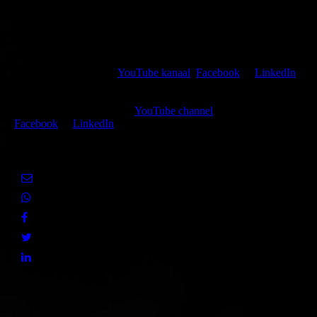
Kijk, like en volg mijn
YouTube kanaal
,
Facebook
of
LinkedIn
of deel de huidige pagina met jouw netwerk via een van de hier
getoonde sociale media.
Watch, like and follow my
YouTube channel
,
Facebook
or
LinkedIn
or share the present page with your social media networks.