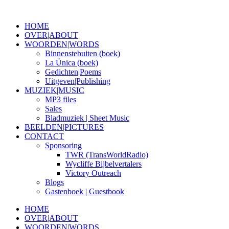
HOME
OVER|ABOUT
WOORDEN|WORDS
Binnenstebuiten (boek)
La Única (boek)
Gedichten|Poems
Uitgeven|Publishing
MUZIEK|MUSIC
MP3 files
Sales
Bladmuziek | Sheet Music
BEELDEN|PICTURES
CONTACT
Sponsoring
TWR (TransWorldRadio)
Wycliffe Bijbelvertalers
Victory Outreach
Blogs
Gastenboek | Guestbook
HOME
OVER|ABOUT
WOORDEN|WORDS