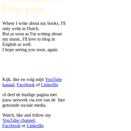
blogs page
Where I write about my books, I'll
only write in Dutch.
But as soon as I'm writing about
my music, I'll love to blog in
English as well.
I hope seeing you soon, again.
Kijk, like en volg mijn
YouTube
kanaal
,
Facebook
of
LinkedIn
of deel de huidige pagina met
jouw netwerk via een van de hier
getoonde sociale media.
Watch, like and follow my
YouTube channel
,
Facebook
or
LinkedIn