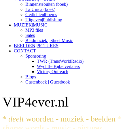
Binnenstebuiten (boek)
La Única (boek)
Gedichten|Poems
Uitgeven|Publishing
MUZIEK|MUSIC
MP3 files
Sales
Bladmuziek | Sheet Music
BEELDEN|PICTURES
CONTACT
Sponsoring
TWR (TransWorldRadio)
Wycliffe Bijbelvertalers
Victory Outreach
Blogs
Gastenboek | Guestbook
VIP4ever.nl
*
deelt
woorden - muziek - beelden
*
shares
words - music - pictures