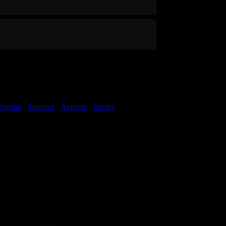
14.03.2024
s
Spring
-
Summer
-
Autumn
-
Winter
, is ontstaan
ng van mijn akoestische voor een digitale. En dat
Het werd ook geen keyboard, want een digitale
t heet, toetsen die reageren op de mechanische
imbel. Tijdens mijn ontdekkingsreis op deze
uwe klanken, impressies, expressies, melodieën,
ekkingstocht van een nieuwe klankenwereld. En
 gedigitaliseerde vorm van een akoestisch geluid.