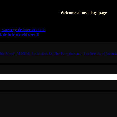
logs
Welcome at my blogs page
 schrijf ik in het Nederlands.
Where I write about my books, I'l
 graag in het Engels.
But as soon as I'm writing about my
s, vanwege de internationale
I hope seeing you soon, again.
k de hele wereld over!!!
eltic Mood
ALBUM: Reflections Of The Four Seasons
The Secrets of Valenti