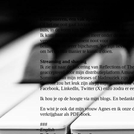
Het vierluik van de Vier Jaargetijden is qua idee 
anders en origineel van eigen hand: spontaan geï
Componeren, een vak apart
Of het me ooit gaat lukken deze stukken te transsc
huis, in de vorm van MuseScore. Ik schrijf daar o
Ik kom daarom ook steeds meer onder de indruk van
vervolgens per instrument noot voor noot met pen
beluisteren en weer bijschaven. We zijn bevoorr
om het op hun manier te kunnen doen.
Streaming and sharing
Ik zie uit naar de lancering van Reflections of T
geaccepteerd door mijn distributieplatform Amuse
Sommige van mijn releases of bladmuziek zijn zee
Daarom zou het leuk zijn als jij mijn muziek zou w
Facebook, LinkedIn, Twitter (X) enzo zodra er ee
Ik hou je op de hoogte via mijn blogs. En bedankt
En wist je ook dat mijn vrouw Agnes en ik onze
verkrijgbaar als PDF-boek.
###
English