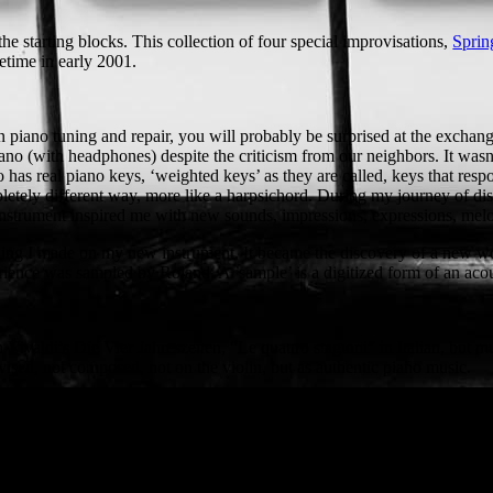
e starting blocks. This collection of four special improvisations,
Sprin
etime in early 2001.
 piano tuning and repair, you will probably be surprised at the exchange
ano (with headphones) despite the criticism from our neighbors. It wasn’
no has real piano keys, ‘weighted keys’ as they are called, keys that re
letely different way, more like a harpsichord. During my journey of d
instrument inspired me with new sounds, impressions, expressions, melod
ording I made on my new instrument. It became the discovery of a new 
rience was sampled by Roland. A ’sample’ is a digitized form of an aco
Vivaldi’s Die Vier Jahreszeiten, “Le quattro stagioni” in Italian, but mu
sed, not composed, not on the violin, but as authentic piano music.
es or write them out on paper remains to be seen. It is a wish, and I als
it, even for orchestra. But writing out an improvisation is a skill in its