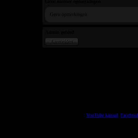
Geen nieuwe opmerkingen
Geen opmerkingen
Admin gebied
Aanmelden
Kijk, like en volg mijn
YouTube kanaal
,
Faceboo
of deel de huidige pagina met jouw netwerk via e
media.