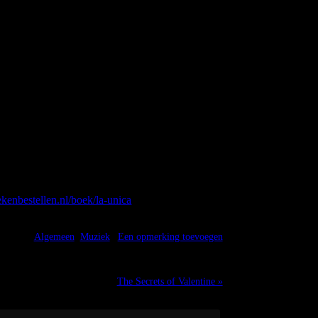
iece aurally and visually and then write it out
n listen to it and refine it again. We are
o it their way.
g with Spring. This album first had to be accepted
f streaming services.
 countries and far beyond.
l media links and share it via Facebook, LinkedIn,
kenbestellen.nl/boek/la-unica
- also available as a
:49:28 @
Algemeen
,
Muziek
|
Een opmerking toevoegen
The Secrets of Valentine »