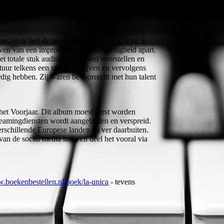
 het Italiaans, maar muzikaal gezien echt volledig
 pianomuziek.
 wens, en ik heb de programmatuur er ook voor in
ven van een improvisatie is een vaardigheid apart.
totale stuk auditief en visueel voorstellen en
uur telkens een stukje schrijven en vervolgens
dig hebben. Zij waren bevoorrecht met hun talent
 het Voorjaar. Dit album moest eerst worden
streamingdiensten wordt aangeboden en verspreid.
rschillende Europese landen en ver daarbuiten.
van de social media links en deel het vooral via
w.boekenbestellen.nl/boek/la-unica
- tevens