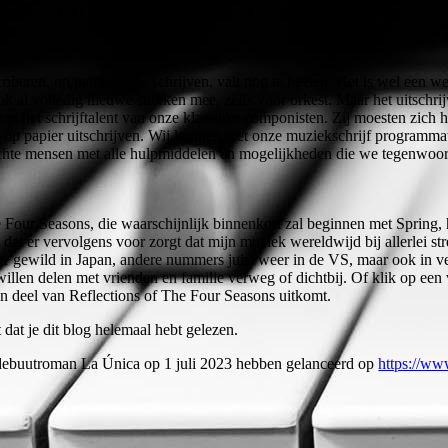
gebaseerd op Die Vier Jahreszeiten van Vivaldi, “Le quattro stagioni” in
mproviseerd, niet gecomponeerd, niet op de viool, maar als authentieke
riberen, op papier uit te schrijven, valt nog te bezien. Het is wel een
ok al volledig nieuwe stukken mee, zelfs voor orkest. Maar het uitschrij
 het schrijftalent van onze klassieke componisten. Zij moesten zich het 
 op papier uitschrijven. Wij kunnen met onze muziekschrijf programmat
echte mensen met alle hulpmiddelen en mogelijkheden die we tegenwoor
he Four Seasons, die waarschijnlijk binnenkort zal beginnen met Spring,
 dat er vervolgens voor zorgt dat mijn muziek wereldwijd bij allerlei 
r gewild in Japan, andere nummers juist weer in de VS, maar ook in ve
illen delen met vrienden en familie verweg of dichtbij. Of klik op een 
n deel van Reflections of The Four Seasons uitkomt.
 dat je dit blog helemaal hebt gelezen.
 debuutroman La Única op 1 juli 2023 hebben gelanceerd op
https://ww