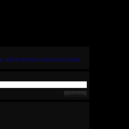
l only write in Dutch.
 music, I'll love to blog in English as well.
ne
ALBUM: Reflections - Secrets from the Heart