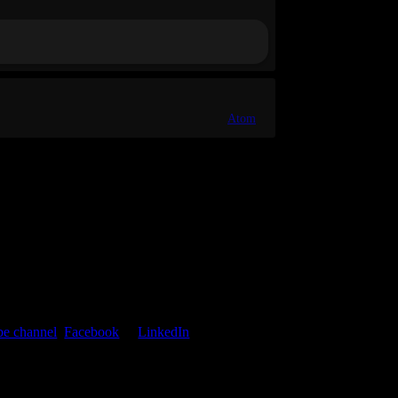
Atom
e channel
,
Facebook
or
LinkedIn
r social media networks.