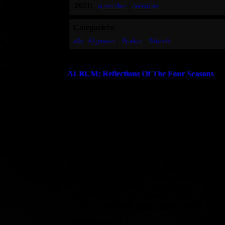
2021:
|
november
december
Categorieën
alle
Algemeen
Boeken
Muziek
ALBUM: Reflections Of The Four Seasons
(English below)
Reflections of The Four Seasons
Het album Reflections of The Four Seasons staat 
op het moment dat ik mijn eerste digitale piano 
Nieuwe klanken
Als je weet dat ik zelfs een opleiding heb gedaan
klopt ook. Maar op deze manier kon ik toch piano
piano is echt heel wat anders dan een keyboard. D
kracht waarmee je ze indrukt. Een keyboard heeft
nieuwe piano ontstonden nieuwe stukken die ik no
en later ook met meerdere instrumenten.
Reflections of The Four Seasons bestaat de eers
met mijn ervaring als pianostemmer wist ik hoe p
Vivaldi vs Glastra