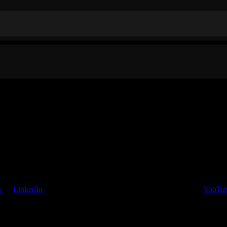
k
of
LinkedIn
Watch, like and follow my
YouTub
en van de hier getoonde sociale
or share the present page with you