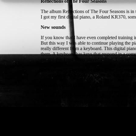
Reflections of The Four Seasons
The album Reflections of The Four Seasons is in th
I got my first digital piano, a Roland KR370, som
New sounds
If you know that I have even completed training in
But this way I was able to continue playing the pi
really different from a keyboard. This digital pia
them. A keyboard has keys that respond in a comp
created that I had never played before. This new 
Reflections of The Four Seasons is the first rec
piano tuner, I knew how perfectly the sound expe
Vivaldi vs Glastra
The idea of the four-part Four Seasons is based on 
original from my own hand: spontaneously improvi
Composing, a profession in itself
Whether I will ever manage to transcribe these piec
MuseScore. I also write completely new pieces with 