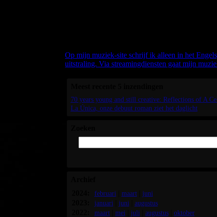
Welkom bij mijn b
Als ik over mijn (Nederlandstalige) boeken schrijf,
Maar als het over mijn muziek gaat, dan schrijf ik
Op mijn muziek-site schrijf ik alleen in het Engel
uitstraling. Via streamingdiensten gaat mijn muzie
Meest recente 5 inzendingen
70 years young and still creative: Reflections of A C
La Única, onze debuut roman ziet het daglicht
Zoeken
Archief
2024:
|
|
februari
maart
juni
2023:
|
|
januari
juni
augustus
2022:
|
|
|
|
maart
mei
juli
augustus
oktober