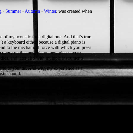
g
-
Summer
-
Autumn
-
Winter
, was created when
 of my acoustic for a digital one. And that’s true.
t a keyboard either, because a digital piano is
spond to the mechanical force with which you press
iscovery on this new piano, new pieces were
ies, and later also with multiple instruments.
world of sounds. And with my experience as a
ustic sound.
sically speaking it is completely different and
o have the software for it in the form of
elf.