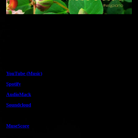
Follow and like me on:
YouTube (Music)
Spotify
AudioMack
Soundcloud
Bladmuziek/sheet music:
MuseScore
Social media: