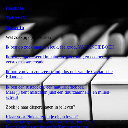
Facebook
Twitter (X)
LinkedIn
Wat zoek jij op deze site?
Ik ben op zoek naar een leuk, feelgood, VAKANTIEBOEK
Ik ben geïnteresseerd in natuurbescherming en ecotoerisme
versus massarecreatie.
Ik hou van van zon-zee-strand,
dus ook van de Carnarische
Eilanden.
Ik ben een rustzoeker, een natuurliefhebber.
Maar jij bent misschien juist een duurzaamheid- en milieu-
activist
Zoek je naar diepere lagen in je leven?
Klaar voor Pinksteren in je eigen leven?
Nieuwsgierig naar het werk van de Heilige Geest?
Bestel Wiebe's autobiografie 'Binnenstebuiten'