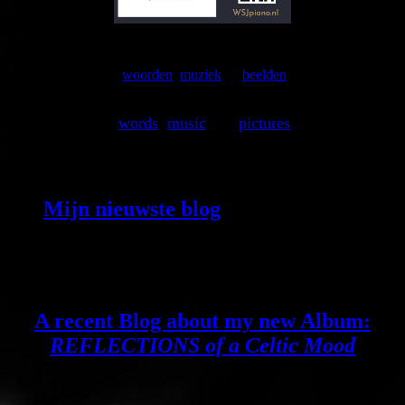
Opslaan
woorden
,
muziek
en
beelden
brengen de wereld in beweging ...
wo
rds
,
music
and
pictures
are setting the world in motion ...
Mijn nieuwste blog
gaat over mijn
nieuwste album, rond mijn 70e
verjaardag online staat!
'Reflections of
A Celtic Mood'
A recent Blog about my new Album:
REFLECTIONS of a Celtic Mood