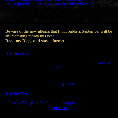
en verrijk je kijk op het leven met de Heilige Geest!
Let op: Er komt meer aan op muzikaal gebied.
Houd mijn Blogs in de gaten
, want september wordt een
interessante maand.
Beware of the new albums that I will publish. September will be
an interesting month this year.
Read my Blogs and stay informed.
Just for You
A song like Beethoven's "Für Elise", but this song is "
Just for
You
"
Nu ook als audio beschikbaar op Spotify.
Volg mijn
BLOGS
.
Just for You
Just for You (duet for flute and trumpet)
on MuseScore or on
YouTube
Also available as audio on Spotify.