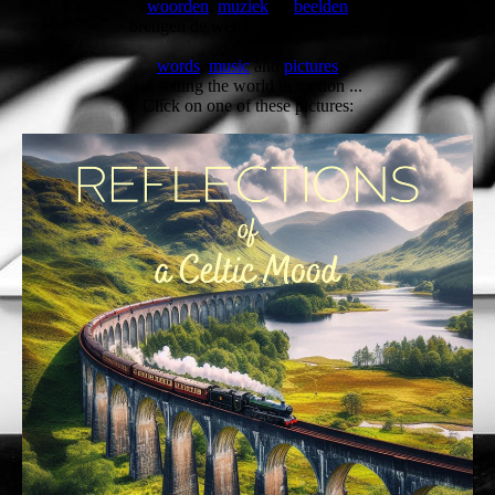
woorden
,
muziek
en
beelden
brengen de wereld in beweging ...
wo
rds
,
music
and
pictures
are setting the world in motion ...
Click on one of these pictures: