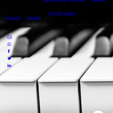
of deel de huidige pagina met jouw netwerk via een van de hier
getoonde sociale media.
Watch, like and follow my
YouTube channel
,
Facebook
or
LinkedIn
or share the present page with your social media networks.