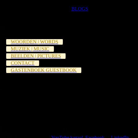
Follow my
BLOGS
.
WOORDEN | WORDS
MUZIEK | MUSIC
BEELDEN | PICTURES
CONTACT
GASTENBOEK GUESTBOOK
Kijk, like en volg mijn
YouTube kanaal
,
Facebook
of
LinkedIn