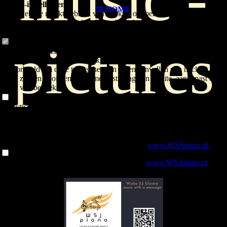
Cookie-instellingen
HOME
Deze website maakt gebruik van cookies om bezoekers een optimale
gebruikerservaring te bieden. Bepaalde inhoud van derden wordt
alleen weergegeven als "Inhoud van derden" is ingeschakeld.
pictures
Technisch noodzakelijk
Deze cookies zijn noodzakelijk voor de werking van de website,
bijvoorbeeld om deze te beschermen tegen aanvallen van hackers en
om te zorgen voor een uniforme uitstraling van de site, aangepast op de
vraag van bezoekers.
Analytisch
Deze cookies worden gebruikt om de gebruikerservaring verder te
optimaliseren. Dit omvat statistieken die door derden websitebeheerder
worden verstrekt en de weergave van gepersonaliseerde advertenties
door het volgen van de gebruikersactiviteit op verschillende websites.
Voor mijn nieuwe muziek-site ga je naar
www.WSJpiano.nl
Inhoud van derden
For my new musical website you go to
www.WSJpiano.nl
Deze website kan inhoud of functies aanbieden die door derden op
eigen verantwoordelijkheid wordt geleverd. Deze derden kunnen hun
eigen cookies plaatsen, bijvoorbeeld om de activiteit van de gebruiker
te volgen of om hun aanbiedingen te personaliseren en te
optimaliseren.
Weigeren
Accepteer alle